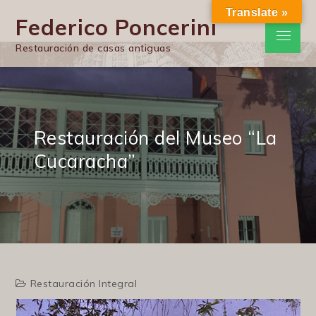
Skip
Translate »
Federico Poncerini
to
Menu
content
Restauración de casas antiguas
Restauración del Museo “La
Cucaracha”
Restauración Integral