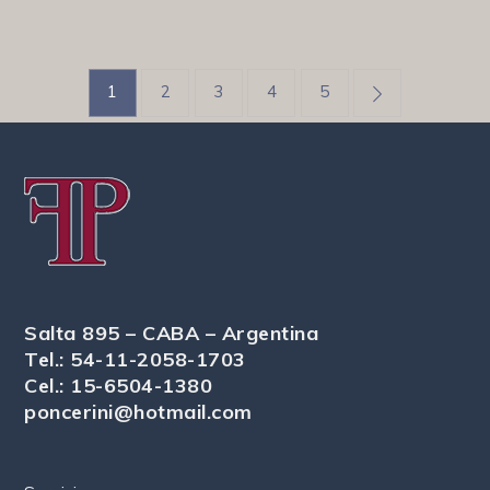
Paginación
1
2
3
4
5
de
entradas
Salta 895 – CABA – Argentina
Tel.: 54-11-2058-1703
Cel.: 15-6504-1380
poncerini@hotmail.com