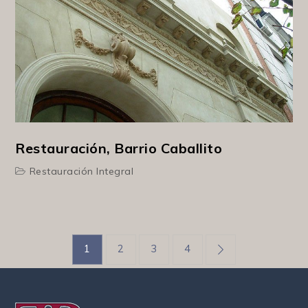
Restauración, Barrio Caballito
Restauración Integral
Paginación
1
2
3
4
de