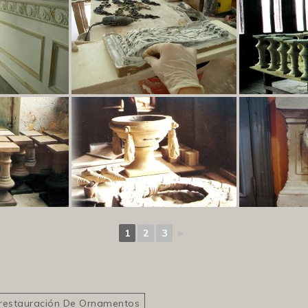
1
2
3
►
Restauración De Ornamentos