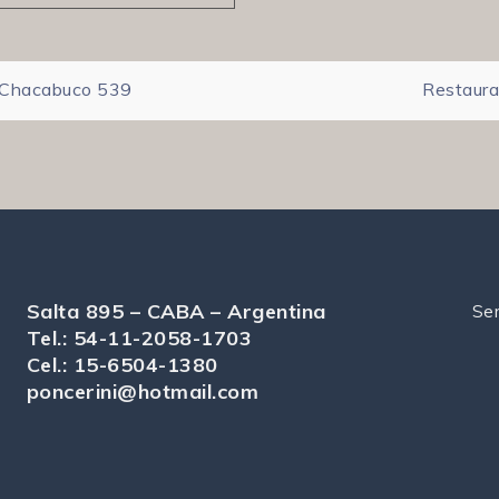
n
, Chacabuco 539
Restaura
Salta 895 – CABA – Argentina
Ser
Tel.: 54-11-2058-1703
Cel.: 15-6504-1380
poncerini@hotmail.com