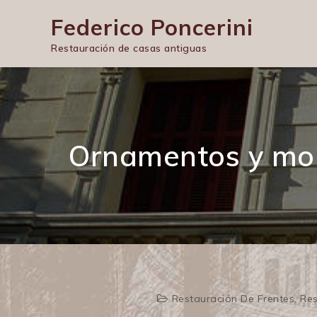
Skip
Federico Poncerini
to
content
Restauración de casas antiguas
Ornamentos y mo
Restauración De Frentes
,
Res