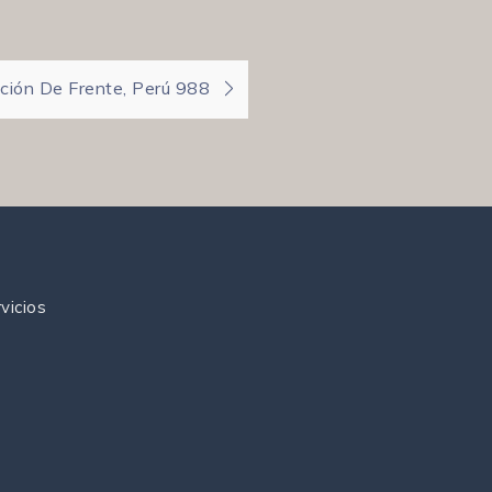
ción De Frente, Perú 988
vicios